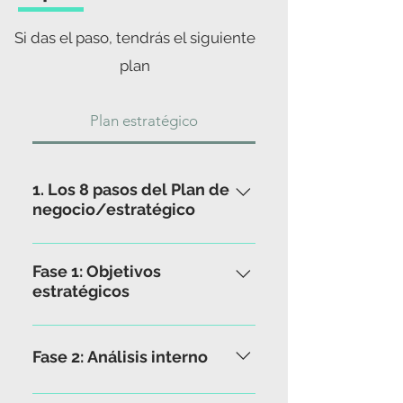
Si das el paso, tendrás el siguiente
plan
Plan estratégico
1. Los 8 pasos del Plan de
negocio/estratégico
La velocidad a la que se
producen los cambios y la
Fase 1: Objetivos
estratégicos
creciente competencia obligan a
las empresas a abandonar la
Identifico cuáles son los
planificación estratégica
objetivos estratégicos de la
Fase 2: Análisis interno
tradicional y a abordar una
empresa tanto a nivel
nueva forma de competir basada
cuantitativo como cualitativo. Lo
¡Analizo la empresa desde un
en la implantación y/o revisión